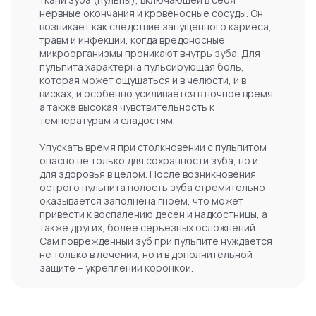
нервные окончания и кровеносные сосуды. Он
возникает как следствие запущенного кариеса,
травм и инфекций, когда вредоносные
микроорганизмы проникают внутрь зуба. Для
пульпита характерна пульсирующая боль,
которая может ощущаться и в челюсти, и в
висках, и особенно усиливается в ночное время,
а также высокая чувствительность к
температурам и сладостям.
Упускать время при столкновении с пульпитом
опасно не только для сохранности зуба, но и
для здоровья в целом. После возникновения
острого пульпита полость зуба стремительно
оказывается заполнена гноем, что может
привести к воспалению десен и надкостницы, а
также других, более серьезных осложнений.
Сам поврежденный зуб при пульпите нуждается
не только в лечении, но и в дополнительной
защите – укреплении коронкой.