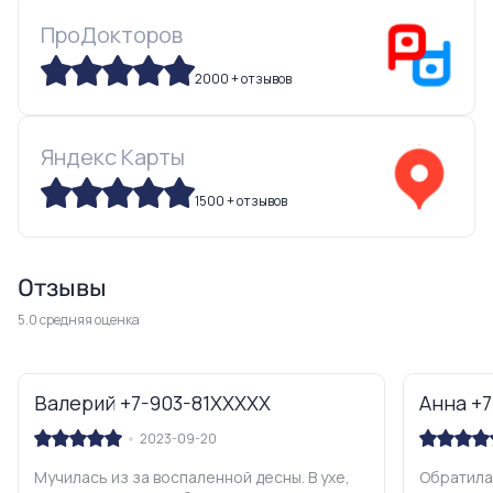
ПроДокторов
2000 + отзывов
Яндекс Карты
1500 + отзывов
Отзывы
5.0 средняя оценка
Валерий +7-903-81XXXXX
Анна +
2023-09-20
Мучилась из за воспаленной десны. В ухе,
Обратила