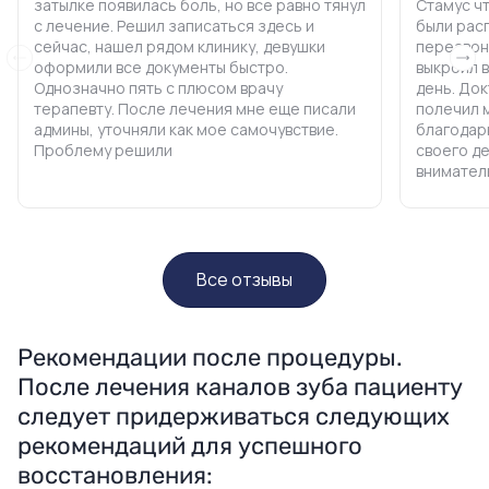
затылке появилась боль, но все равно тянул
Стамус чт
с лечение. Решил записаться здесь и
были рас
сейчас, нашел рядом клинику, девушки
перезвони
оформили все документы быстро.
выкроил в
Однозначно пять с плюсом врачу
день. До
терапевту. После лечения мне еще писали
полечил 
админы, уточняли как мое самочувствие.
благодар
Проблему решили
своего де
внимател
Все отзывы
Рекомендации после процедуры.
После лечения каналов зуба пациенту
следует придерживаться следующих
рекомендаций для успешного
восстановления: