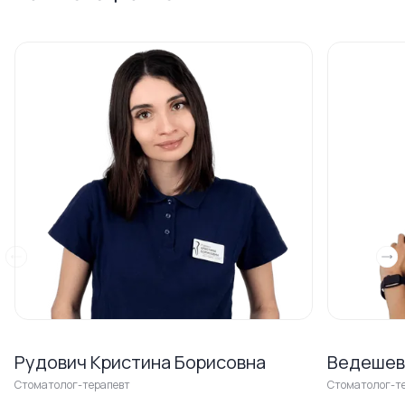
Рудович Кристина Борисовна
Ведешев
Стоматолог-терапевт
Стоматолог-т