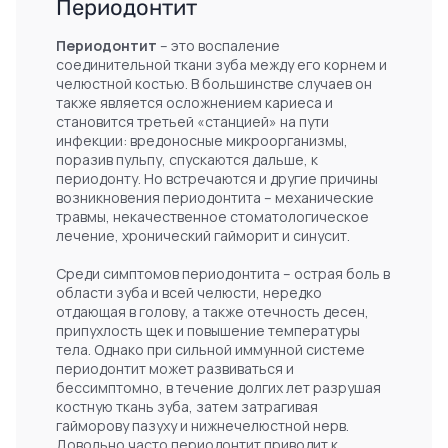
Периодонтит
Периодонтит
– это воспаление
соединительной ткани зуба между его корнем и
челюстной костью. В большинстве случаев он
также является осложнением кариеса и
становится третьей «станцией» на пути
инфекции: вредоносные микроорганизмы,
поразив пульпу, спускаются дальше, к
периодонту. Но встречаются и другие причины
возникновения периодонтита – механические
травмы, некачественное стоматологическое
лечение, хронический гайморит и синусит.
Среди симптомов периодонтита – острая боль в
области зуба и всей челюсти, нередко
отдающая в голову, а также отечность десен,
припухлость щек и повышение температуры
тела. Однако при сильной иммунной системе
периодонтит может развиваться и
бессимптомно, в течение долгих лет разрушая
костную ткань зуба, затем затрагивая
гайморову пазуху и нижнечелюстной нерв.
Довольно часто периодонтит приводит к