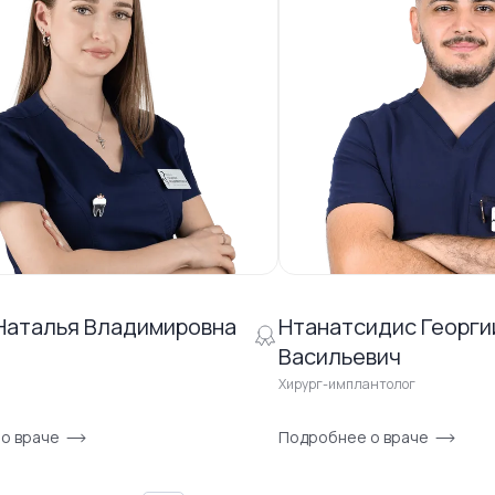
Наталья Владимировна
Нтанатсидис Георги
Васильевич
Хирург-имплантолог
о враче
Подробнее о враче