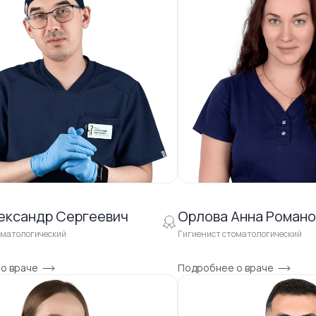
ександр Сергеевич
Орлова Анна Романо
оматологический
Гигиенист стоматологический
о враче
Подробнее о враче