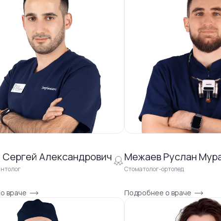
 Сергей Александрович
Межаев Руслан Мур
антолог
Стоматолог-ортопед
о враче
Подробнее о враче