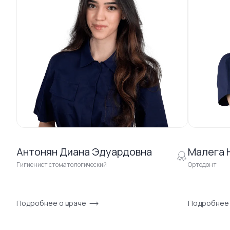
Антонян Диана Эдуардовна
Малега 
Гигиенист стоматологический
Ортодонт
Подробнее о враче
Подробнее 