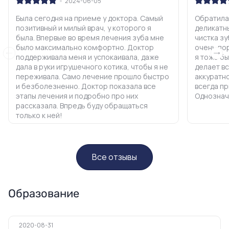
2024-06-05
Была сегодня на приеме у доктора. Самый
Обратила
позитивный и милый врач, у которого я
деликатн
была. Впервые во время лечения зуба мне
чистка з
было максимально комфортно. Доктор
очень по
поддерживала меня и успокаивала, даже
я тоже б
дала в руки игрушечного котика, чтобы я не
делает в
переживала. Само лечение прошло быстро
аккуратн
и безболезненно. Доктор показала все
всегда п
этапы лечения и подробно про них
Однознач
рассказала. Впредь буду обращаться
только к ней!
Все отзывы
Образование
2020-08-31