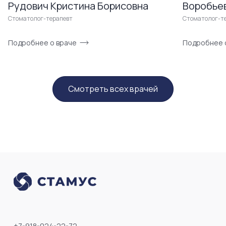
Рудович Кристина Борисовна
Воробье
Стоматолог-терапевт
Стоматолог-т
Подробнее о враче
Подробнее 
Смотреть всех врачей
+7-918-024-22-72