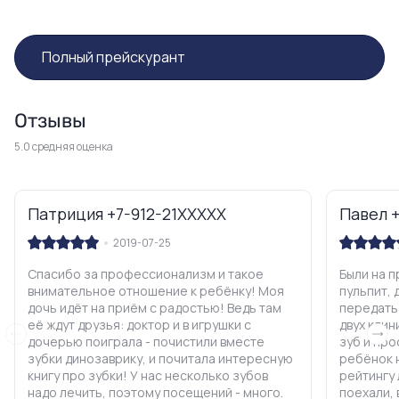
Полный прейскурант
Отзывы
5.0 средняя оценка
Патриция +7-912-21XXXXX
Павел 
2019-07-25
Спасибо за профессионализм и такое
Были на п
внимательное отношение к ребёнку! Моя
пульпит, 
дочь идёт на приём с радостью! Ведь там
передать 
её ждут друзья: доктор и в игрушки с
двух клин
дочерью поиграла - почистили вместе
зуб и пр
зубки динозаврику, и почитала интересную
ребёнок н
книгу про зубки! У нас несколько зубов
рейтингу
надо лечить, поэтому посещений - много.
поехали, 
Во время лечения - смотрим любимые
подход к 
мультфильмы. Я очень рада, что у дочери
обязатель
только положительные впечатления от