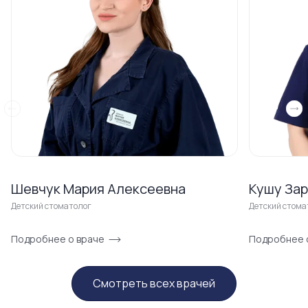
Шевчук Мария Алексеевна
Кушу За
Детский стоматолог
Детский стома
Подробнее о враче
Подробнее 
Смотреть всех врачей