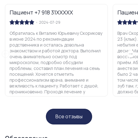
Пациент +7 918 31XXXXX
Пациент
2024-07-29
Обратилась к Виталию Юрьевичу Скорикову
Врач Скор
в июне 2024 по рекомендации
23 (клык)
родственника и осталась довольна
небытия 
знакомством и работой доктора. Выполнил
десны. Ма
очень внимательно осмотр под
восстанов
микроскопом, подробно обсудили
приём. А
проблемы, составил план лечения на семь
анестезия
посещений. Хочется отметить
было 2 ч
профессионализм врача, внимание и
том числ
вежливость к пациенту. Работает с душой,
зуб там, 
проникновенно. Проходя лечение у
должно б
Скорикова В. Ю., осознаю, что это
Врач отл
качественно (под микроскопом, фото до и
Професси
после лечения) с желаемым результатом!
в действи
Удалены без боли штифты/вкладки анкеров,
доброжел
Все отзывы
лечение каналов, эстетическое и
микроско
функциональное восстановление зубов
манипуля
пломбой с использованием материалов из
было.