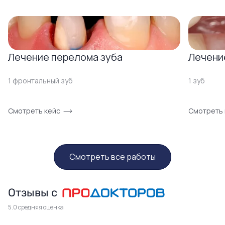
Лечение перелома зуба
Лечени
1 фронтальный зуб
1 зуб
Смотреть кейс
Смотреть 
Смотреть все работы
Отзывы с
5.0 средняя оценка