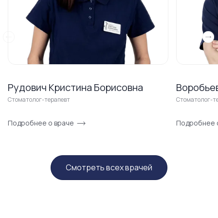
Рудович Кристина Борисовна
Воробье
Стоматолог-терапевт
Стоматолог-т
Подробнее о враче
Подробнее 
Смотреть всех врачей