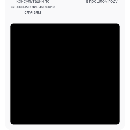
консультации по
в прошлом году
сложным клиническим
случаям