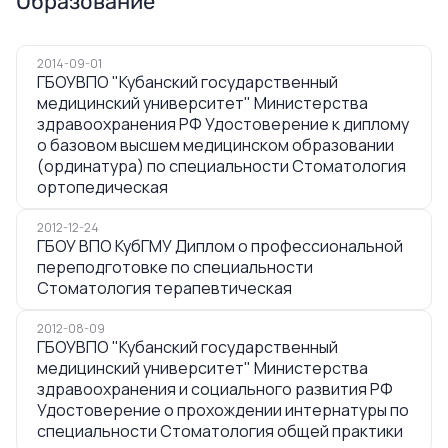
Образование
фотополимеров! Рекомендую! Желаю
доктору успехов! С большой
благодарностью к Вам, доктор, за
профессионализм и желание помогать
2014-09-01
пациентам!
ГБОУВПО "Кубанский государственный
медицинский университет" Министерства
здравоохранения РФ Удостоверение к диплому
о базовом высшем медицинском образовании
(ординатура) по специальности Стоматология
ортопедическая
2012-12-24
ГБОУ ВПО КубГМУ Диплом о профессиональной
переподготовке по специальности
Стоматология терапевтическая
2012-08-09
ГБОУВПО "Кубанский государственный
медицинский университет" Министерства
здравоохранения и социального развития РФ
Удостоверение о прохождении интернатуры по
специальности Стоматология общей практики