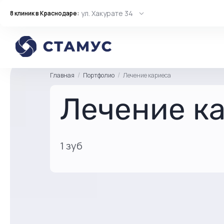
ул. Хакурате 34
8 клиник в Краснодаре:
Главная
Портфолио
Лечение кариеса
Лечение к
1 зуб