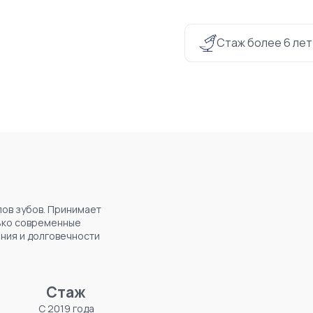
Стаж более 6 лет
лов зубов. Принимает
лько современные
ния и долговечности
Стаж
С 2019 года