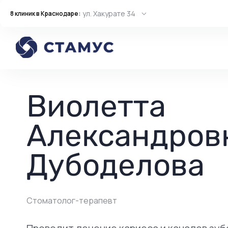
ул. Хакурате 34
8 клиник в Краснодаре:
Главная
Врачи
Виолетта Александровна Дубоделова
Виолетта
Александров
Дубоделова
Стоматолог-терапевт