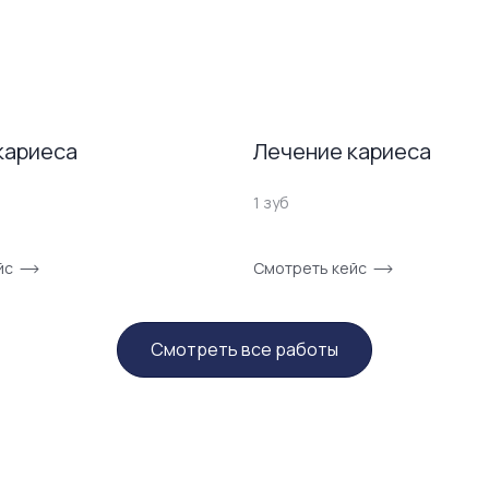
кариеса
Лечение кариеса
1 зуб
йс
Смотреть кейс
Смотреть все работы