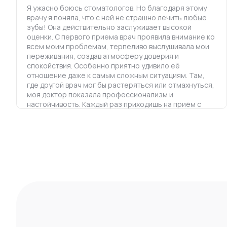
Я ужасно боюсь стоматологов. Но благодаря этому
врачу я поняла, что с ней не страшно лечить любые
зубы! Она действительно заслуживает высокой
оценки. С первого приема врач проявила внимание ко
всем моим проблемам, терпеливо выслушивала мои
переживания, создав атмосферу доверия и
спокойствия. Особенно приятно удивило её
отношение даже к самым сложным ситуациям. Там,
где другой врач мог бы растеряться или отмахнуться,
моя доктор показала профессионализм и
настойчивость. Каждый раз приходишь на приём с
уверенностью, что всё получится наилучшим
образом. Отдельно хочется отметить её
человеческий подход. Приятный характер, чувство
юмора и искреннее желание помочь делают
посещение стоматологии​ совсем не страшным
делом. Я искренне рекомендую этого врача всем, кто
ценит заботливое отношение, внимательность и
высокий уровень профессионализма! Буду
продолжать наблюдаться только у неё, и рада, что
нашла такого замечательного специалиста!
Понравилось Отношение, предприимчивость, опыт.