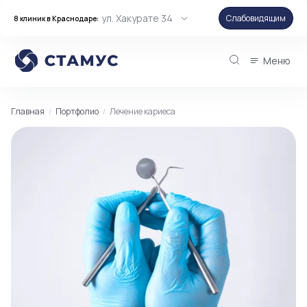
ул. Хакурате 34
Слабовидящим
8 клиник в Краснодаре:
Меню
Главная
Портфолио
Лечение кариеса