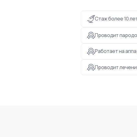
Стаж более 10 ле
Проводит пародо
Работает на апп
Проводит лечени