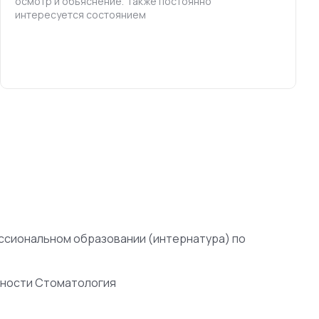
осмотр и объяснение. Также постоянно
интересуется состоянием
ссиональном образовании (интернатура) по
ьности Стоматология