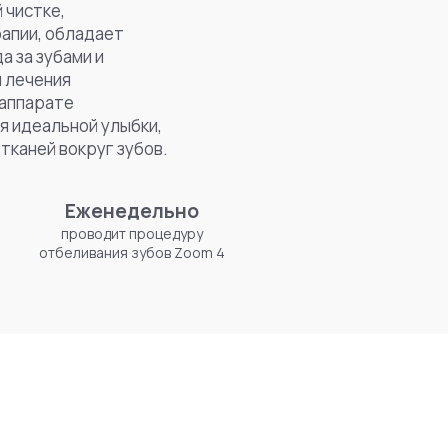
 чистке,
апии, обладает
а за зубами и
 лечения
 аппарате
я идеальной улыбки,
тканей вокруг зубов.
Еженедельно
проводит процедуру
отбеливания зубов Zoom 4