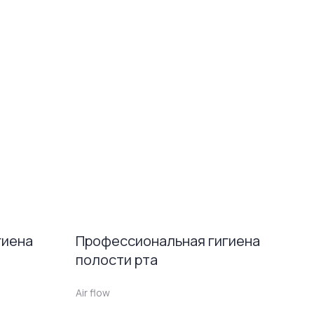
гиена
Профессиональная гигиена
П
полости рта
п
Air flow
Ai