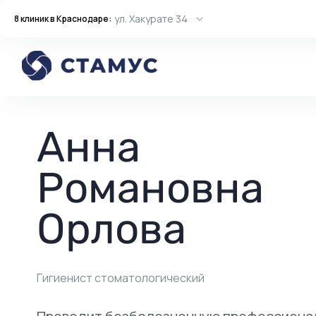
ул. Хакурате 34
8 клиник в Краснодаре:
Главная
Врачи
Гигиенист стоматологический
Анна Романовна 
Анна
Романовна
Орлова
Гигиенист стоматологический