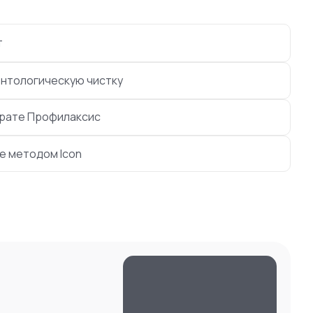
т
нтологическую чистку
арате Профилаксис
е методом Icon