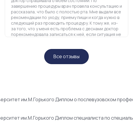
доктор спрашивала о моем состоянии. По
завершению процедуры врач провела консультацию и
рассказала, что было с полостью рта. Мне выдали все
рекомендации по уходу, приему пищи и когда нужно в
следующий раз проводить процедуру. К тому же, из-
за того, что у меня есть проблема с деснами доктор
порекомендовала записаться к ней, если ситуация не
изменится
Все отзывы
ерситет им.М.Горького Диплом о послевузовском профе
ерситет им.М.Горького Диплом специалиста по специал