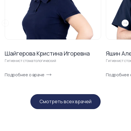
Шайгерова Кристина Игоревна
Яшин Ал
Гигиенист стоматологический
Гигиенист сто
Подробнее о враче
Подробнее 
Смотреть всех врачей