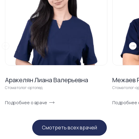
Аракелян Лиана Валерьевна
Межаев 
Стоматолог-ортопед
Стоматолог-о
Подробнее о враче
Подробнее 
Смотреть всех врачей