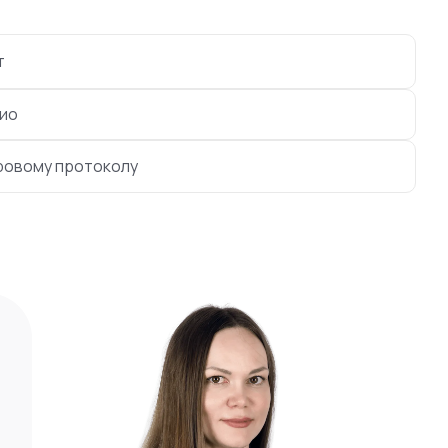
т
ио
ровому протоколу