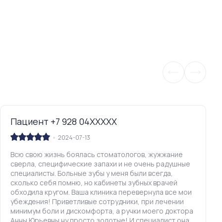
Пациент +7 928 04XXXXX
2024-07-13
Всю свою жизнь боялась стоматологов, жужжание
сверла, специфические запахи и не очень радушные
специалисты. Больные зубы у меня были всегда,
сколько себя помню, но кабинеты зубных врачей
обходила кругом. Ваша клиника перевернула все мои
убеждения! Приветливые сотрудники, при лечении
минимум боли и дискомфорта, а ручки моего доктора
Анны Юрьевны ну просто золотые! И специалист она