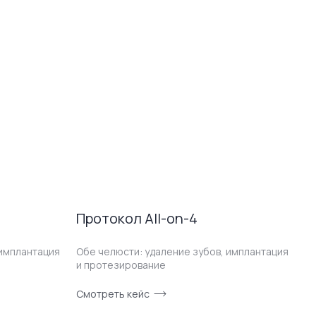
Протокол All-on-4
П
 имплантация
Обе челюсти: удаление зубов, имплантация
Об
и протезирование
ор
ли
п
Смотреть кейс
См