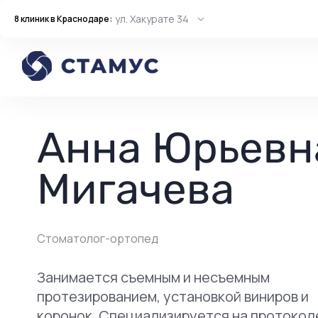
ул. Хакурате 34
8 клиник в Краснодаре:
Главная
Врачи
Стоматолог-ортопед
Анна Юрьевна Мигачева
Анна Юрьевн
Мигачева
Стоматолог-ортопед
Занимается съемным и несъемным
протезированием, установкой виниров и
коронок. Специализируется на протоколе