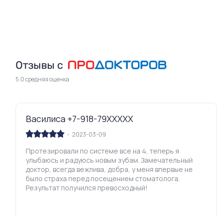
Отзывы с
5.0 средняя оценка
Василиса +7-918-79XXXXX
2023-03-09
Протезировали по системе все на 4, теперь я
улыбаюсь и радуюсь новым зубам. Замечательный
доктор, всегда вежлива, добра, у меня впервые не
было страха перед посещением стоматолога.
Результат получился превосходный!