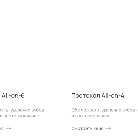
All-on-6
Протокол All-on-4
сть: удаление зубов,
Обе челюсти: удаление зубов,
 и протезирование
и протезирование
йс
Смотреть кейс