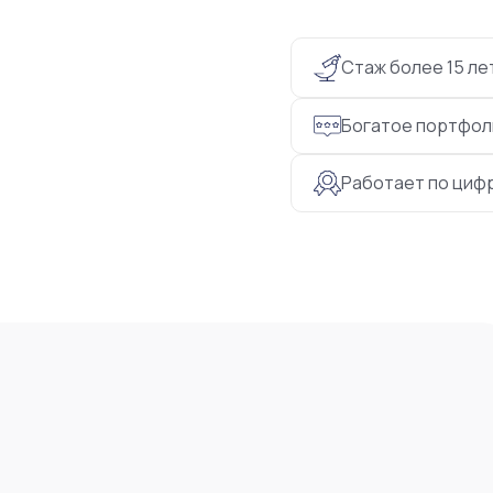
Стаж более 15 ле
Богатое портфол
Работает по циф