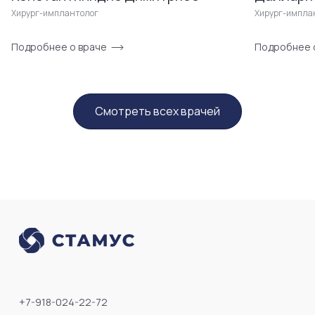
Хирург-имплантолог
Хирург-импла
Подробнее о враче
Подробнее 
Смотреть всех врачей
+7-918-024-22-72