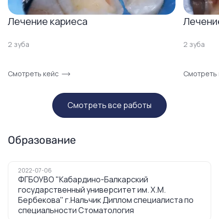
Лечение кариеса
Лечени
2 зуба
2 зуба
Смотреть кейс
Смотреть 
Смотреть все работы
Образование
2022-07-06
ФГБОУВО "Кабардино-Балкарский
государственный университет им. Х.М.
Бербекова" г.Нальчик Диплом специалиста по
специальности Стоматология