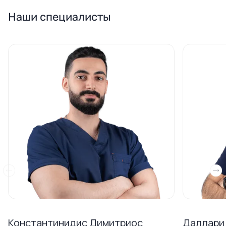
Наши специалисты
Константинидис Димитриос
Даллари