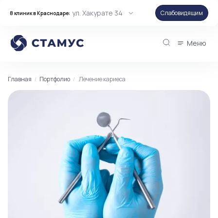
ул. Хакурате 34
Слабовидящим
8 клиник в Краснодаре:
Меню
Главная
Портфолио
Лечение кариеса