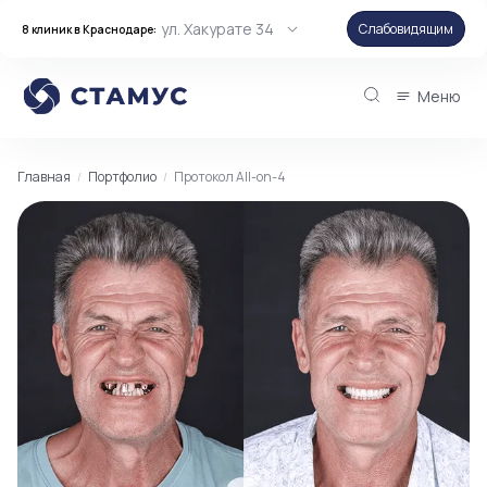
ул. Хакурате 34
Слабовидящим
8 клиник в Краснодаре:
Меню
Главная
Портфолио
Протокол All-on-4