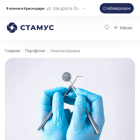
ул. Хакурате 34
Слабовидящим
8 клиник в Краснодаре:
Меню
Главная
Портфолио
Лечение кариеса