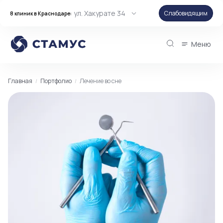
ул. Хакурате 34
Слабовидящим
8 клиник в Краснодаре:
Меню
Главная
Портфолио
Лечение во сне