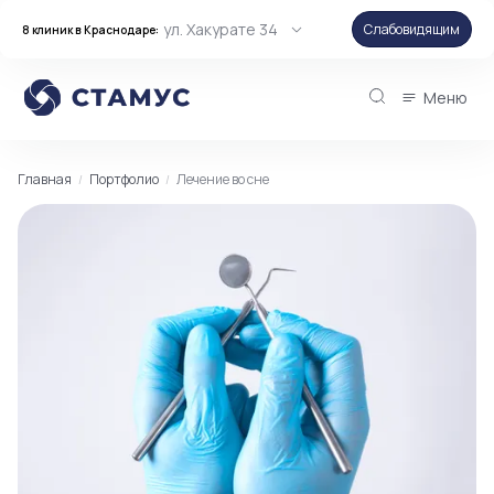
ул. Хакурате 34
Слабовидящим
8 клиник в Краснодаре:
Меню
Главная
Портфолио
Лечение во сне