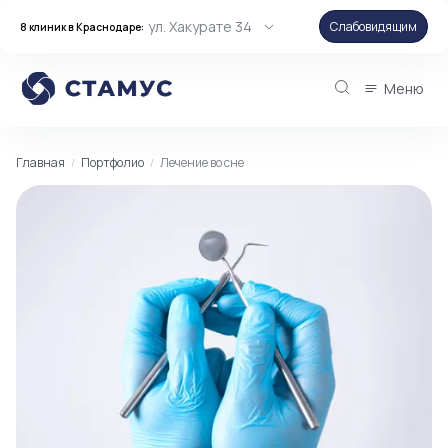
ул. Хакурате 34
Слабовидящим
8 клиник в Краснодаре:
Меню
Главная
Портфолио
Лечение во сне