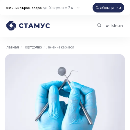
ул. Хакурате 34
Слабовидящим
8 клиник в Краснодаре:
Меню
Главная
Портфолио
Лечение кариеса