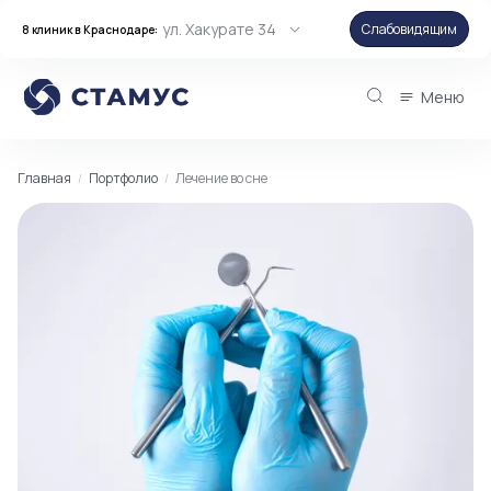
ул. Хакурате 34
Слабовидящим
8 клиник в Краснодаре:
Меню
Главная
Портфолио
Лечение во сне