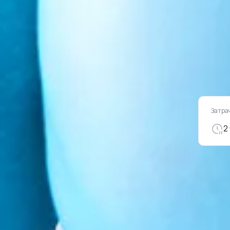
Затра
2