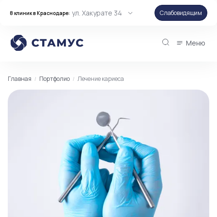
ул. Хакурате 34
Слабовидящим
8 клиник в Краснодаре:
Меню
Главная
Портфолио
Лечение кариеса