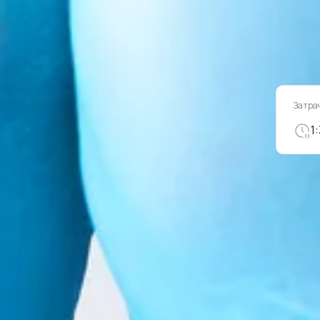
Затра
1