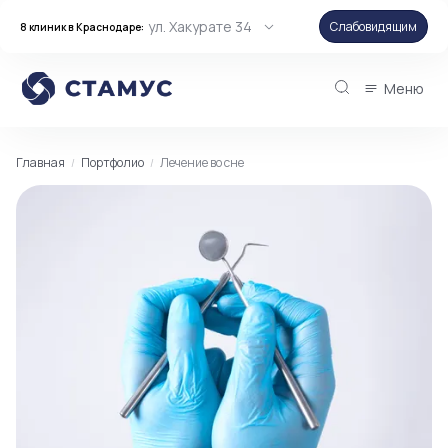
ул. Хакурате 34
Слабовидящим
8 клиник в Краснодаре:
Меню
Главная
Портфолио
Лечение во сне