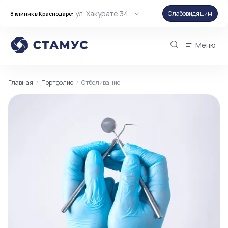
ул. Хакурате 34
Слабовидящим
8 клиник в Краснодаре:
Меню
Главная
Портфолио
Отбеливание