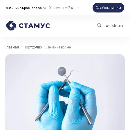
ул. Хакурате 34
Слабовидящим
8 клиник в Краснодаре:
Меню
Главная
Портфолио
Лечение во сне