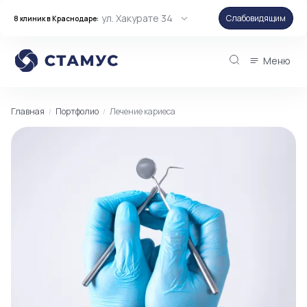
ул. Хакурате 34
Слабовидящим
8 клиник в Краснодаре:
Меню
Главная
Портфолио
Лечение кариеса