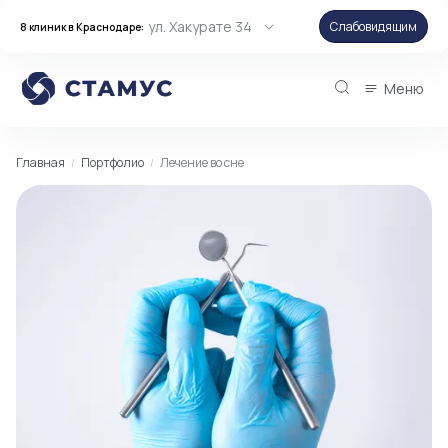
ул. Хакурате 34
Слабовидящим
8 клиник в Краснодаре:
Меню
Главная
Портфолио
Лечение во сне