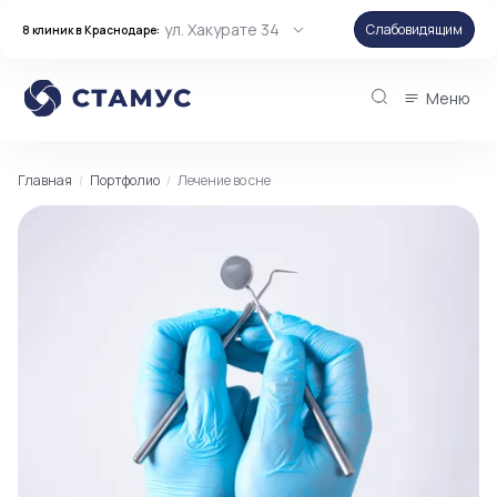
ул. Хакурате 34
Слабовидящим
8 клиник в Краснодаре:
Меню
Главная
Портфолио
Лечение во сне