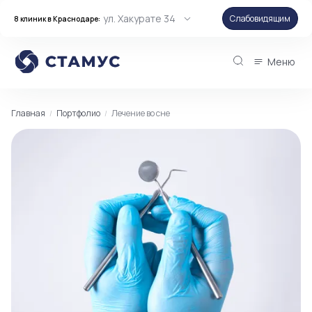
ул. Хакурате 34
Слабовидящим
8 клиник в Краснодаре:
Меню
Главная
Портфолио
Лечение во сне