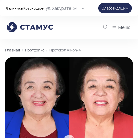
ул. Хакурате 34
Слабовидящим
8 клиник в Краснодаре:
Меню
Главная
Портфолио
Протокол All-on-4