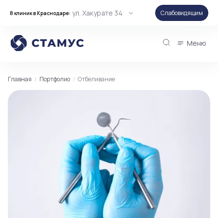
ул. Хакурате 34
Слабовидящим
8 клиник в Краснодаре:
Меню
Главная
Портфолио
Отбеливание