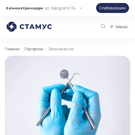
ул. Хакурате 34
Слабовидящим
8 клиник в Краснодаре:
Меню
Главная
Портфолио
Лечение во сне