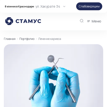
ул. Хакурате 34
Слабовидящим
8 клиник в Краснодаре:
Меню
Главная
Портфолио
Лечение кариеса