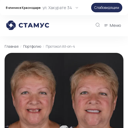
ул. Хакурате 34
Слабовидящим
8 клиник в Краснодаре:
Меню
Главная
Портфолио
Протокол All-on-4