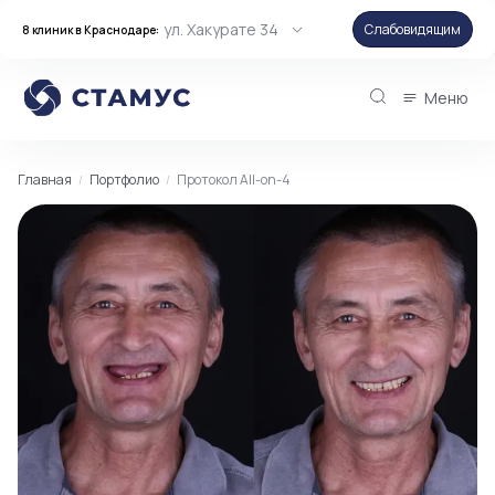
ул. Хакурате 34
Слабовидящим
8 клиник в Краснодаре:
Меню
Главная
Портфолио
Протокол All-on-4