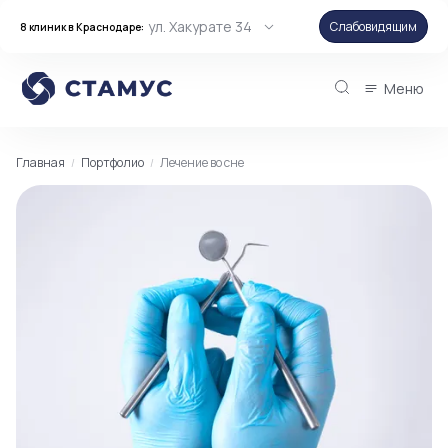
ул. Хакурате 34
Слабовидящим
8 клиник в Краснодаре:
Меню
Главная
Портфолио
Лечение во сне