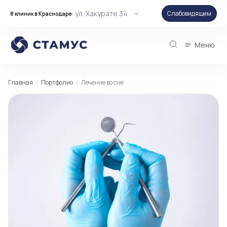
ул. Хакурате 34
Слабовидящим
8 клиник в Краснодаре:
Меню
Главная
Портфолио
Лечение во сне