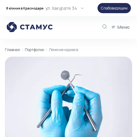
ул. Хакурате 34
Слабовидящим
8 клиник в Краснодаре:
Меню
Главная
Портфолио
Лечение кариеса