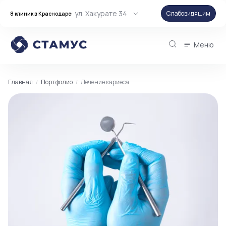
ул. Хакурате 34
Слабовидящим
8 клиник в Краснодаре:
Меню
Главная
Портфолио
Лечение кариеса