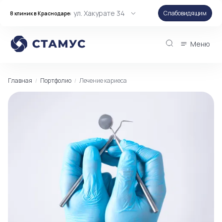
ул. Хакурате 34
Слабовидящим
8 клиник в Краснодаре:
Меню
Главная
Портфолио
Лечение кариеса