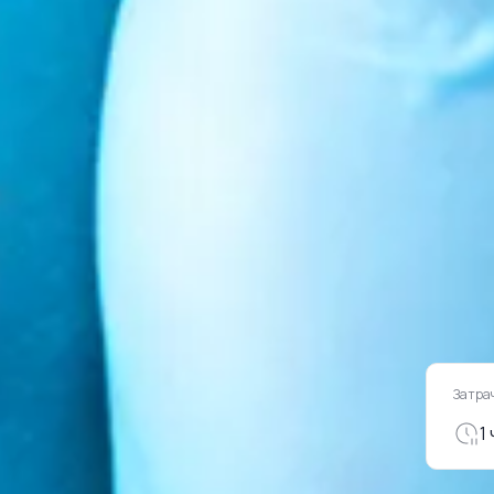
Затра
1