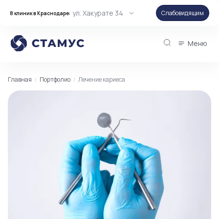
ул. Хакурате 34
Слабовидящим
8 клиник в Краснодаре:
Меню
Главная
Портфолио
Лечение кариеса