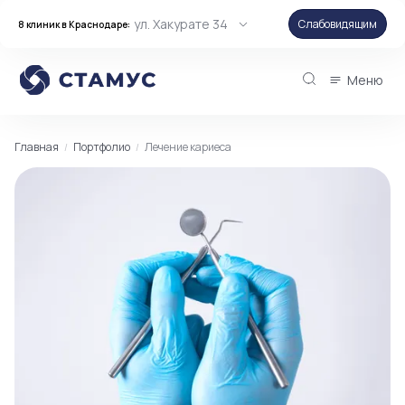
ул. Хакурате 34
Слабовидящим
8 клиник в Краснодаре:
Меню
Главная
Портфолио
Лечение кариеса