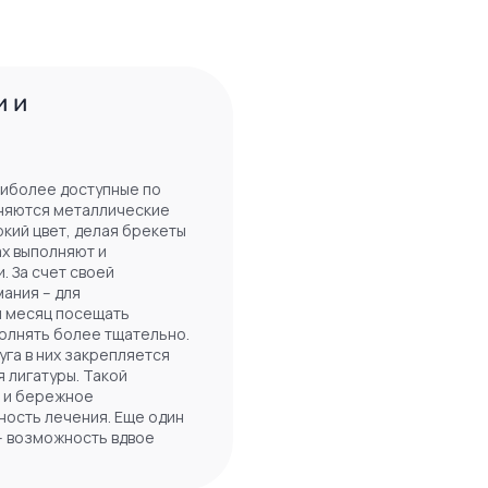
и и
аиболее доступные по
еняются металлические
ркий цвет, делая брекеты
ах выполняют и
. За счет своей
ания – для
й месяц посещать
олнять более тщательно.
га в них закрепляется
 лигатуры. Такой
е и бережное
ность лечения. Еще один
– возможность вдвое