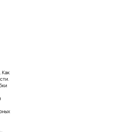
 Как
сти.
бки
и
ярных