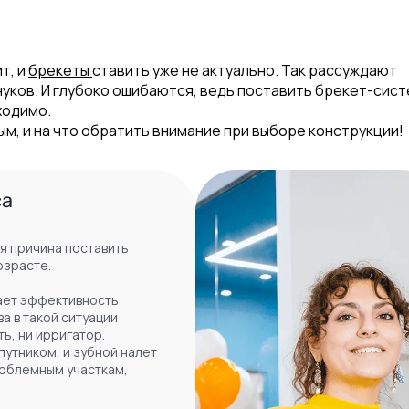
т, и
брекеты
ставить уже не актуально. Так рассуждают
внуков. И глубоко ошибаются, ведь поставить брекет-сис
ходимо.
м, и на что обратить внимание при выборе конструкции!
са
я причина поставить
озрасте.
ает эффективность
а в такой ситуации
ть, ни ирригатор.
путником, и зубной налет
роблемным участкам,