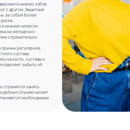
ерхних и нижних зубов
уг с другом. Защитный
ечь за собой более
 риски;
й и нижней челюсти
зка на желудочно-
нием стремительно
 причин регулярной
тного сустава.
у на кость, суставы и
 позволяет забыть об
ко стремятся занять
подобных случаях может
становится необходимым