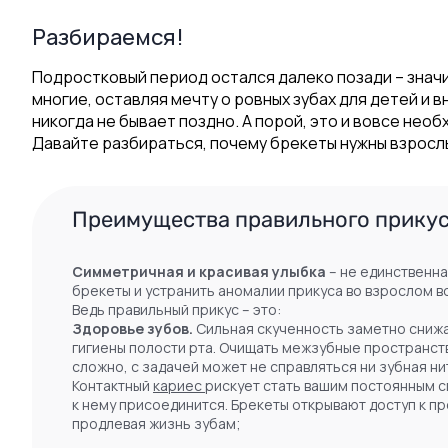
Разбираемся!
Подростковый период остался далеко позади – значи
многие, оставляя мечту о ровных зубах для детей и 
никогда не бывает поздно. А порой, это и вовсе необ
Давайте разбираться, почему брекеты нужны взрослы
Преимущества правильного прику
Симметричная и красивая улыбка
– не единственна
брекеты и устранить аномалии прикуса во взрослом в
Ведь правильный прикус – это:
Здоровье зубов.
Сильная скученность заметно сниж
гигиены полости рта. Очищать межзубные пространств
сложно, с задачей может не справляться ни зубная ни
Контактный
кариес
рискует стать вашим постоянным с
к нему присоединится. Брекеты открывают доступ к п
продлевая жизнь зубам;