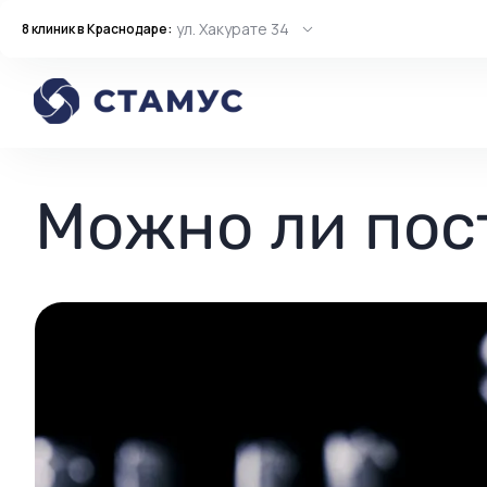
ул. Хакурате 34
8 клиник в Краснодаре:
Главная
Статьи
Можно ли поставить брекеты взрослому
Можно ли пос