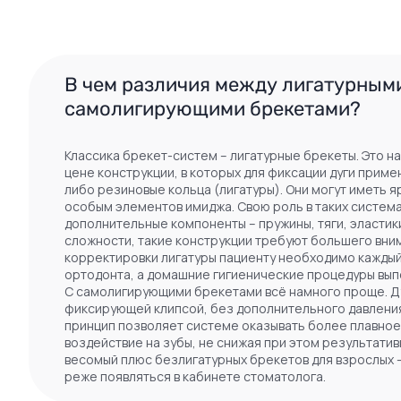
В чем различия между лигатурным
самолигирующими брекетами?
Классика брекет-систем – лигатурные брекеты. Это н
цене конструкции, в которых для фиксации дуги прим
либо резиновые кольца (лигатуры). Они могут иметь я
особым элементов имиджа. Свою роль в таких систем
дополнительные компоненты – пружины, тяги, эластики
сложности, такие конструкции требуют большего вним
корректировки лигатуры пациенту необходимо кажды
ортодонта, а домашние гигиенические процедуры вып
С самолигирующими брекетами всё намного проще. Ду
фиксирующей клипсой, без дополнительного давления
принцип позволяет системе оказывать более плавно
воздействие на зубы, не снижая при этом результатив
весомый плюс безлигатурных брекетов для взрослых 
реже появляться в кабинете стоматолога.