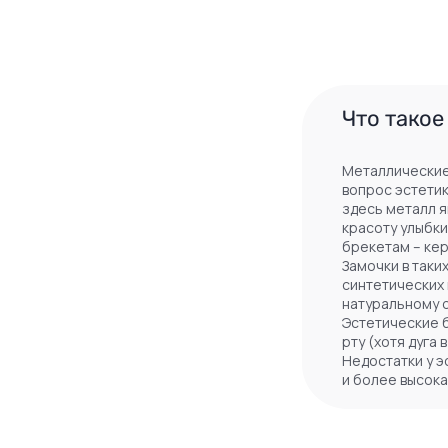
Что такое
Металлические
вопрос эстетик
здесь металл я
красоту улыбки
брекетам – ке
Замочки в таки
синтетических 
натуральному о
Эстетические 
рту (хотя дуга
Недостатки у э
и более высока