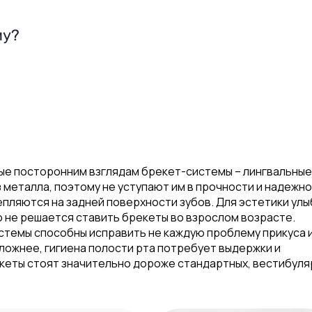
му?
ые посторонним взглядам брекет-системы – лингвальные.
 металла, поэтому не уступают им в прочности и надежно
епляются на задней поверхности зубов. Для эстетики улы
о не решается ставить брекеты во взрослом возрасте.
истемы способны исправить не каждую проблему прикуса 
сложнее, гигиена полости рта потребует выдержки и
екеты стоят значительно дороже стандартных, вестибул