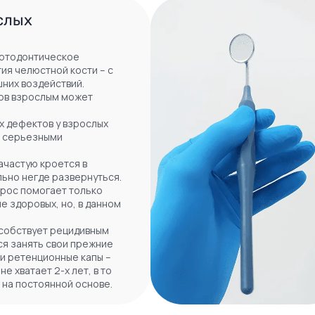
слых
ортодонтическое
ия челюстной кости – с
них воздействий.
бов взрослым может
х дефектов у взрослых
с серьезными
ачастую кроется в
льно негде развернуться.
рос помогает только
 здоровых, но, в данном
особствует рецидивным
ся занять свои прежние
и ретенционные капы –
 хватает 2-х лет, в то
 на постоянной основе.