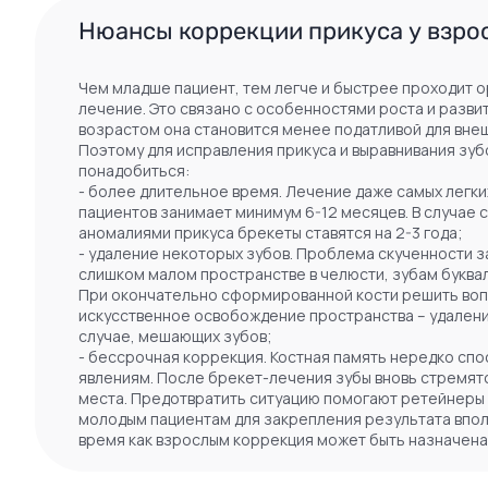
Нюансы коррекции прикуса у взро
Чем младше пациент, тем легче и быстрее проходит 
лечение. Это связано с особенностями роста и развит
возрастом она становится менее податливой для внеш
Поэтому для исправления прикуса и выравнивания зу
понадобиться:
- более длительное время. Лечение даже самых легки
пациентов занимает минимум 6-12 месяцев. В случае 
аномалиями прикуса брекеты ставятся на 2-3 года;
- удаление некоторых зубов. Проблема скученности з
слишком малом пространстве в челюсти, зубам буква
При окончательно сформированной кости решить воп
искусственное освобождение пространства – удаление
случае, мешающих зубов;
- бессрочная коррекция. Костная память нередко сп
явлениям. После брекет-лечения зубы вновь стремят
места. Предотвратить ситуацию помогают ретейнеры 
молодым пациентам для закрепления результата вполне
время как взрослым коррекция может быть назначена