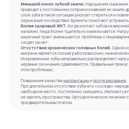
Меньший износ зубной эмали.
Нарушения смыкания в
приводит к постоянному соприкосновению их эмали др
слой зуба в такой ситуации рискует стереться и повл
серьезные последствия. Брекеты помогают устранить
Более здоровый ЖКТ.
Когда контакт зубов на верхне
налажен, пища более тщательно измельчается. Нагру
кишечный тракт уменьшается, проблемы с пищеваре
сходят на нет;
Отсутствие хронических головных болей.
Одной из
мигрени является плохая работа височно-нижнечелюс
Искривленные зубы неправильно распределяют нагрузк
нервные окончания сдавливаются. Правильный прикус
этих проблемах;
Повышение качества
имплантации
и
протезирования
.
При длительном отсутствии зуба его «соседи» неред
свободное место, постепенно смещаясь. Импланту в 
не хватить пространства. Ортодонтическое лечение 
предварительным этапом.