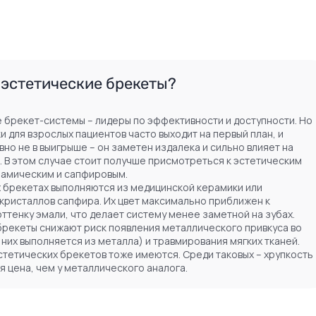
 эстетические брекеты?
 брекет-системы – лидеры по эффективности и доступности. Но
и для взрослых пациентов часто выходит на первый план, и
вно не в выигрыше – он заметен издалека и сильно влияет на
. В этом случае стоит получше присмотреться к эстетическим
рамическим и сапфировым.
х брекетах выполняются из медицинской керамики или
кристаллов сапфира. Их цвет максимально приближен к
ттенку эмали, что делает систему менее заметной на зубах.
брекеты снижают риск появления металлического привкуса во
 в них выполняется из металла) и травмирования мягких тканей.
стетических брекетов тоже имеются. Среди таковых – хрупкость
я цена, чем у металлического аналога.