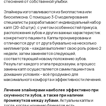
стеснения от собственной улыбки.
Элайнеры изготавливаются из биопластика или
биосиликона. С помощью 3-D моделирования
специалисты разрабатывают индивидуальный набор
капп (20-40 штук), с учетом особенностей прикуса,
расположения зубов и других важных характеристик
конкретного пациента. Каппы пронумерованы и
отличаются друг от друга буквально на несколько
миллиметров – каждая выполняет свою роль ровно 2
недели, затем заменяется следующей,
соответствующей новому положению зубов.
Результат каждого этапа предсказуем, а процесс
замены капп осуществляется самим пациентом в
домашних условиях – всё продумано для
максимального комфорта и эффективности лечения.
Лечение элайнерами наиболее эффективно при
скученности зубов, а также при наличии
промежутков между зубами.
Актуальны каппы и
тогда, когда к ношению брекетов есть