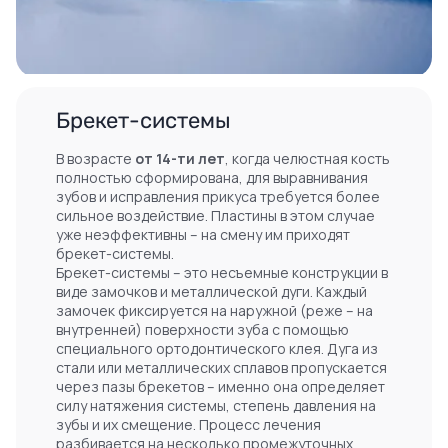
Брекет-системы
В возрасте
от 14-ти лет
, когда челюстная кость
полностью сформирована, для выравнивания
зубов и исправления прикуса требуется более
сильное воздействие. Пластины в этом случае
уже неэффективны – на смену им приходят
брекет-системы.
Брекет-системы – это несъемные конструкции в
виде замочков и металлической дуги. Каждый
замочек фиксируется на наружной (реже – на
внутренней) поверхности зуба с помощью
специального ортодонтического клея. Дуга из
стали или металлических сплавов пропускается
через пазы брекетов – именно она определяет
силу натяжения системы, степень давления на
зубы и их смещение. Процесс лечения
разбивается на несколько промежуточных