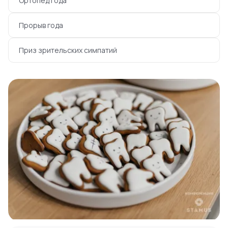
Ортопед года
Прорыв года
Приз зрительских симпатий